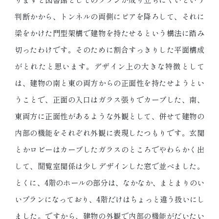
判断かから、トンネルの両側にピアを降ろして、それに
梁をかけた門型架構で建物を持たせるという構法に踏み
切ったわけです。そのために割合すっきりした平面構成
がとれたと思います。デザイン上の大きな特徴として
は、建物の南と東の両方からの正面性を持たせようとい
うことで、正面の入口はガラス張りでカーブした、南、
東両方に正面性があるような外観として、併せて建物の
内部の機能をそれぞれ外観に表現したつもりです。玄関
とかロビーはカーブしたガラスのところでやわらかく出
して、閲覧室関係は少しデザインした窓で並べました。
とくに、4階のホールの部分は、なかなか、まとまりのい
いプランになっており、4階だけはちょっと違う扱いにし
ました。ですから、建物の外観で内部の機能がだいたい