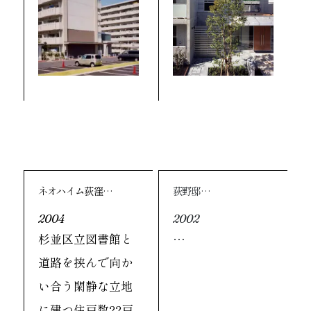
ネオハイム荻窪…
荻野邸…
2004
2002
杉並区立図書館と
…
道路を挟んで向か
い合う閑静な立地
に建つ住戸数22戸