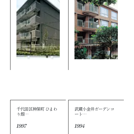
千代田区神保町 ひまわ
武蔵小金井ガーデンコ
り館…
ート…
1997
1994