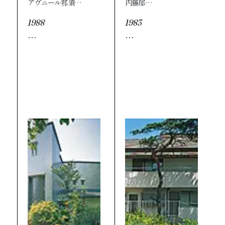
アヴニール那須…
内藤邸…
1988
1983
…
…