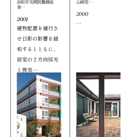
浜松労災病院職員宿
山崎邸…
舎…
2000
2001
…
建物配置を雁行さ
せ日影の影響を緩
和するとともに、
居室の２方向採光
と換気…