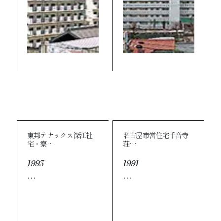
東邦テナックス深江社
名古屋市営住宅千音寺
宅・寮…
荘…
1993
1991
…
…