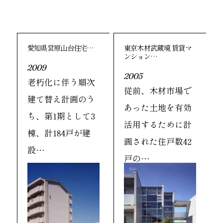
愛知県営原山台住宅…
東京木材武蔵境 賃貸マ
ンション…
2009
2005
老朽化に伴う順次
従前、木材市場で
建て替え計画のう
あった土地を有効
ち、第1期として3
活用するために計
棟、計184戸が建
画された住戸数42
設…
戸の…