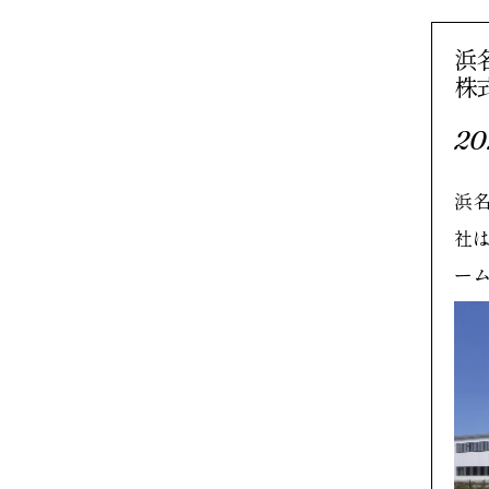
浜
株
20
浜
社
ー