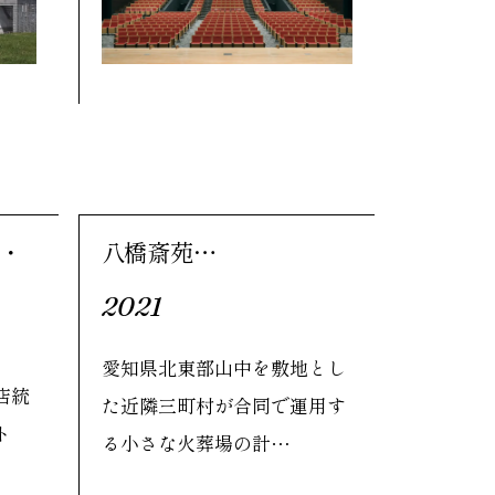
店・
八橋斎苑…
2021
愛知県北東部山中を敷地とし
店統
た近隣三町村が合同で運用す
ト
る小さな火葬場の計…