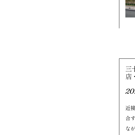
三
店
20
近
合
な