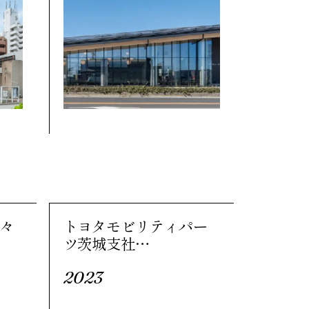
茶々
トヨタモビリティパー
ツ茨城支社…
2023