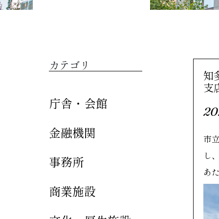
カテゴリ
知
支
庁舎・会館
20
金融機関
市
し
事務所
あ
商業施設