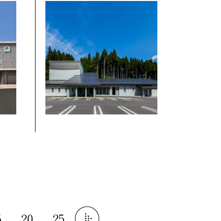
5
20
25