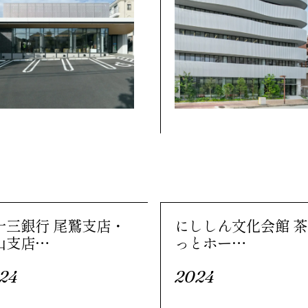
十三銀行 尾鷲支店・
にししん文化会館 
山支店…
っとホー…
24
2024