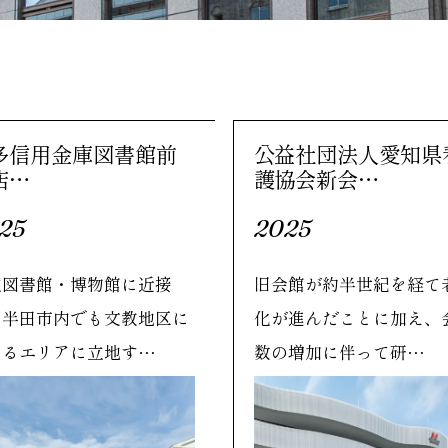
多信用金庫図書館前
公益社団法人愛知県
店…
護協会新会…
25
2025
立図書館・博物館に近接
旧会館が約半世紀を経て
、半田市内でも文教地区に
化が進んだことに加え、
たるエリアに立地す…
数の増加に伴って研…