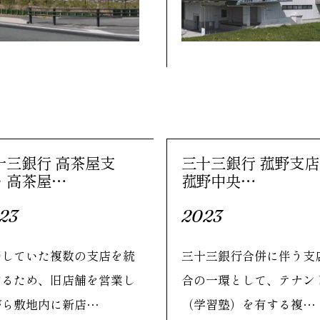
十三銀行 高茶屋支
三十三銀行 菰野支
・高茶屋…
菰野中央…
23
2023
接していた複数の支店を統
三十三銀行合併に伴う支
するため、旧店舗を営業し
合の一環として、テナン
がら敷地内に新店…
（学習塾）を有する複…