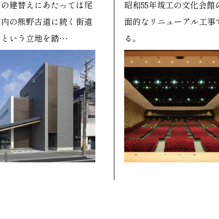
回の建替えにあたっては尾
昭和55年竣工の文化会館
市内の熊野古道に続く街道
面的なリニューアル工事
いという立地を踏…
る。
…