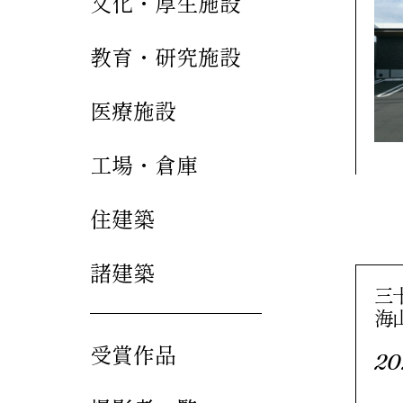
文化・厚生施設
教育・研究施設
医療施設
工場・倉庫
住建築
諸建築
三
海
受賞作品
20