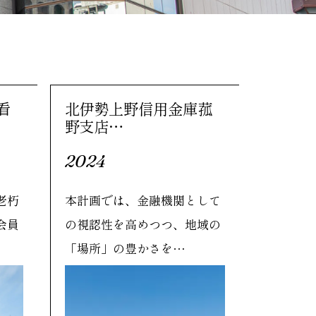
看
北伊勢上野信用金庫菰
野支店…
2024
老朽
本計画では、金融機関として
会員
の視認性を高めつつ、地域の
「場所」の豊かさを…