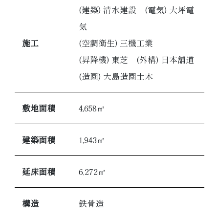
(建築) 清水建設 (電気) 大坪電
気
施工
(空調衛生) 三機工業
(昇降機) 東芝 (外構) 日本舗道
(造園) 大島造園土木
敷地面積
4,658㎡
建築面積
1,943㎡
延床面積
6,272㎡
構造
鉄骨造