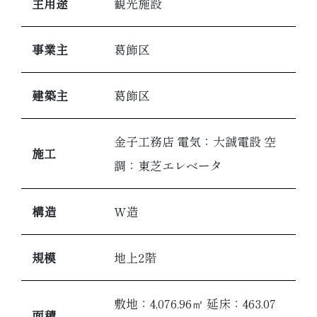
主用途
観光施設
事業主
葛飾区
建築主
葛飾区
金子工務店 電気：大誠電設 空
施工
調：東芝エレベータ
構造
W造
規模
地上2階
敷地：4,076.96㎡ 延床：463.07
面積