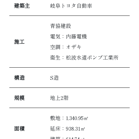
建築主
岐阜トヨタ自動車
青協建設
電気：内藤電機
施工
空調：オザキ
衛生：松波水道ポンプ工業所
構造
S造
規模
地上2階
敷地：1,340.95㎡
面積
延床：938.31㎡
建築：614.74㎡