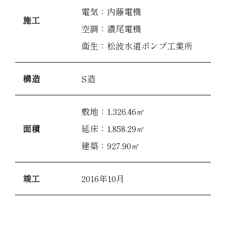
電気：内藤電機
施工
空調：濃尾電機
衛生：松波水道ポンプ工業所
構造
S造
敷地：1,326.46㎡
面積
延床：1,858.29㎡
建築：927.90㎡
竣工
2016年10月