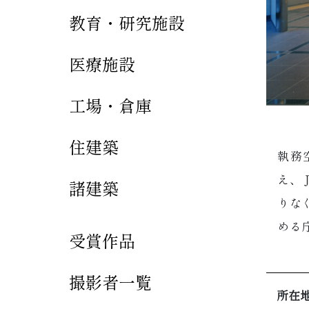
教育・研究施設
医療施設
工場・倉庫
住建築
執務
内部
え、
内の
諸建築
りな
がで
める
受賞作品
撮影者一覧
所在