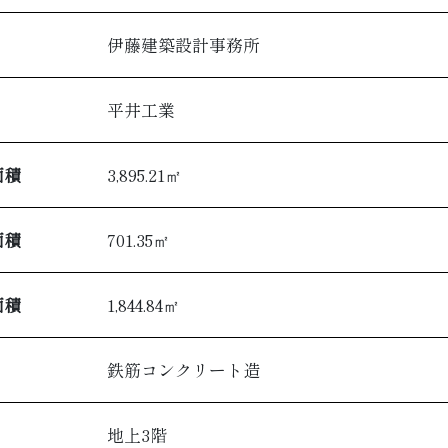
伊藤建築設計事務所
平井工業
面積
3,895.21㎡
面積
701.35㎡
面積
1,844.84㎡
鉄筋コンクリート造
地上3階