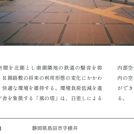
空間を北側とし南側隣地の鉄道の騒音を抑
空気の上昇とベンチュリー効果により執務室
ＪＲ線路敷の将来の利用形態の変化にかかわ
空気を誘引し、自然換気を効率よく行うこと
く快適な環境を維持する。環境負荷低減を進
き、運用エネルギーを抑える工夫をしてい
庁舎を象徴する「風の塔」は、日差しによる
る。
地
静岡県島田市字横井